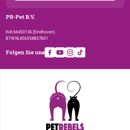
PR-Pet B.V.
KvK 66450136 (Eindhoven)
BTW NL856558837B01
Folgen
Folgen Sie uns
Sie
uns