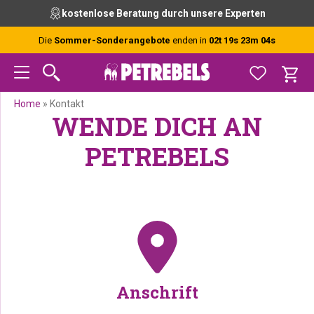
Zur
Skip
Zur
kostenlose Beratung durch unsere Experten
Hauptnavigation
to
Fußzeile
springen
main
springen
Die
Sommer-Sonderangebote
enden in
02t 19s 23m 04s
content
Home
»
Kontakt
WENDE DICH AN
PETREBELS
Anschrift