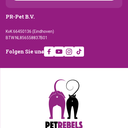
PR-Pet B.V.
KvK 66450136 (Eindhoven)
BTW NL856558837B01
Folgen
Folgen Sie uns
Sie
uns