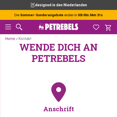
Zur
Skip
Zur
designed in den Niederlanden
Hauptnavigation
to
Fußzeile
springen
main
springen
Die
Sommer-Sonderangebote
enden in
03t 00s 34m 31s
content
Home
»
Kontakt
WENDE DICH AN
PETREBELS
Anschrift